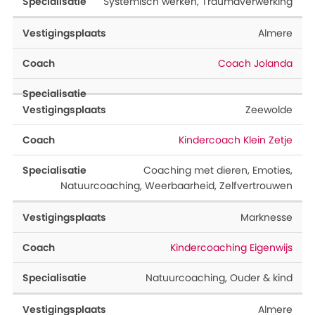
Systemisch werken
,
Traumaverwerking
Almere
Coach Jolanda
Zeewolde
Kindercoach Klein Zetje
Coaching met dieren
,
Emoties
,
Natuurcoaching
,
Weerbaarheid
,
Zelfvertrouwen
Marknesse
Kindercoaching Eigenwijs
Natuurcoaching
,
Ouder & kind
Almere