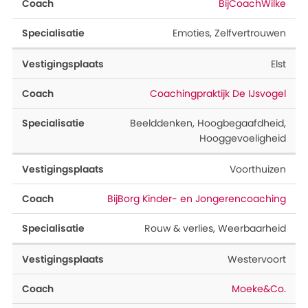
BijCoachWilke
Emoties
,
Zelfvertrouwen
Elst
Coachingpraktijk De IJsvogel
Beelddenken
,
Hoogbegaafdheid
,
Hooggevoeligheid
Voorthuizen
BijBorg Kinder- en Jongerencoaching
Rouw & verlies
,
Weerbaarheid
Westervoort
Moeke&Co.