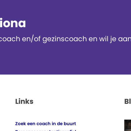
diona
oach en/of gezinscoach en wil je aans
Links
B
Zoek een coach in de buurt