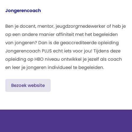
Jongerencoach
Ben je docent, mentor, jeugdzorgmedewerker of heb je
op een andere manier affiniteit met het begeleiden
van jongeren? Dan is de geaccrediteerde opleiding
Jongerencoach PLUS echt iets voor jou! Tijdens deze
opleiding op HBO niveau ontwikkel je jezelf als coach
en leer je jongeren individueel te begeleiden.
Bezoek website