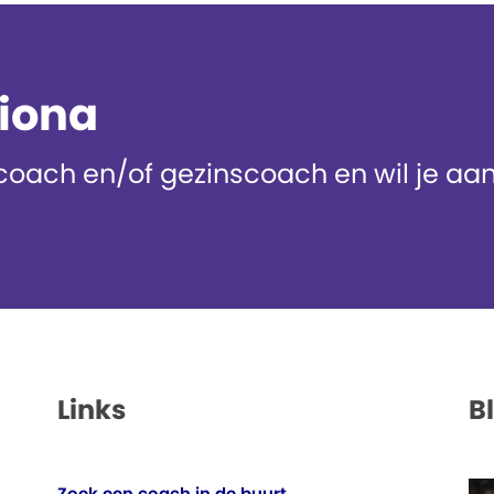
diona
oach en/of gezinscoach en wil je aans
Links
B
Zoek een coach in de buurt