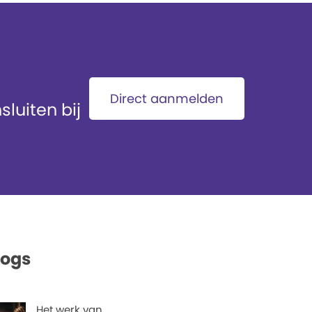
Direct aanmelden
luiten bij
logs
Het werk van