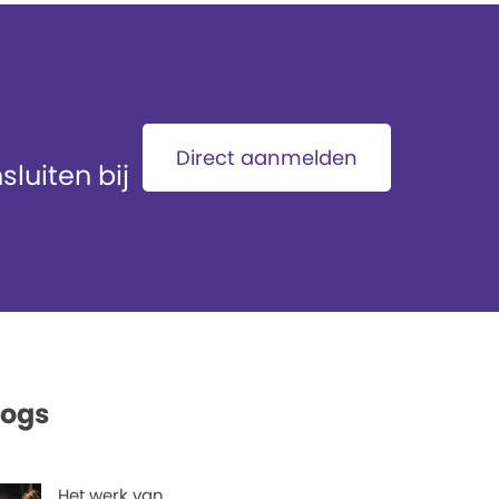
Direct aanmelden
luiten bij
logs
Het werk van