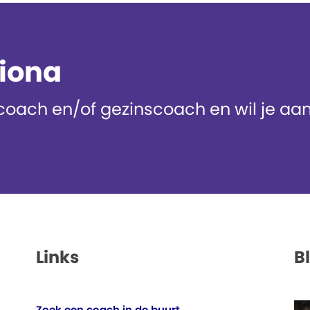
diona
oach en/of gezinscoach en wil je aans
Links
B
Zoek een coach in de buurt