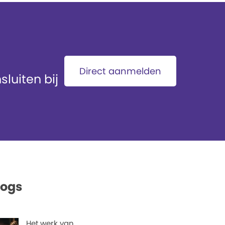
Direct aanmelden
luiten bij
logs
Het werk van