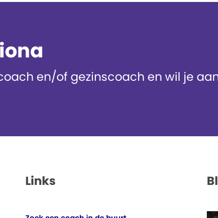
diona
oach en/of gezinscoach en wil je aans
Links
B
Zoek een coach in de buurt