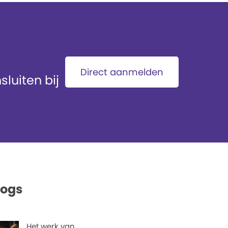
Direct aanmelden
luiten bij
logs
Het werk van