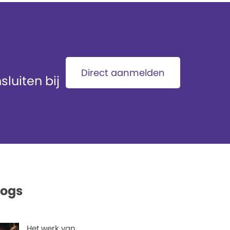
Direct aanmelden
luiten bij
logs
Het werk van