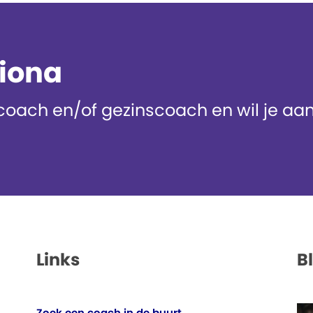
diona
oach en/of gezinscoach en wil je aans
Links
B
Zoek een coach in de buurt