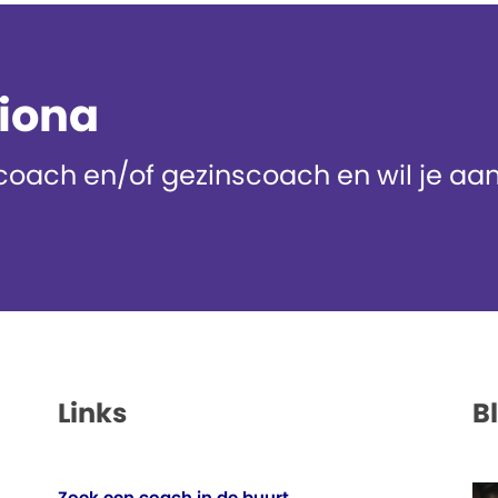
diona
oach en/of gezinscoach en wil je aans
Links
B
Zoek een coach in de buurt