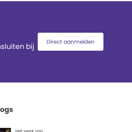
Direct aanmelden
luiten bij
logs
Het werk van