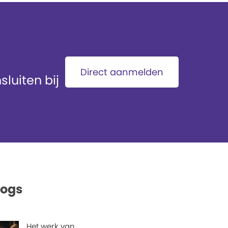
Direct aanmelden
luiten bij
logs
Het werk van