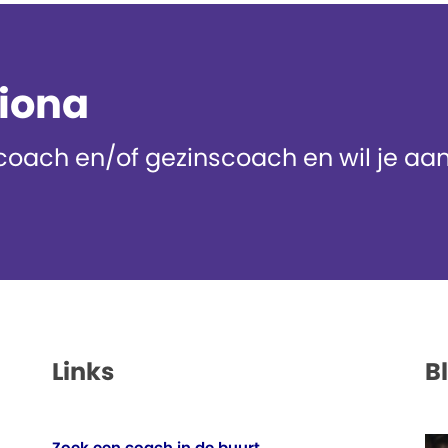
diona
oach en/of gezinscoach en wil je aans
Links
B
Zoek een coach in de buurt