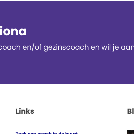
diona
oach en/of gezinscoach en wil je aans
Links
B
Zoek een coach in de buurt