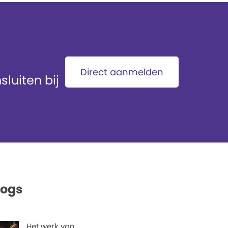
Direct aanmelden
luiten bij
logs
Het werk van