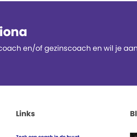
diona
oach en/of gezinscoach en wil je aans
Links
B
Zoek een coach in de buurt