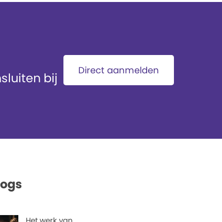
Direct aanmelden
luiten bij
logs
Het werk van