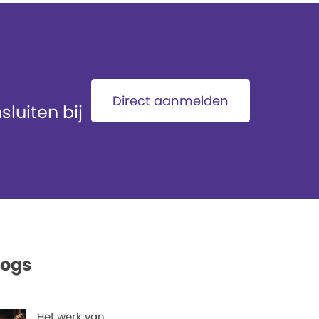
Direct aanmelden
luiten bij
logs
Het werk van