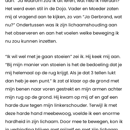
aan: “Ja waarom zou ik dit leren, wat heb ik hieraan?”
Het werd even stil in de Dojo. Vader en Moeder zaten
mij al vragend aan te kijken, zo van “Ja Gerbrand, wat
nu?” Ondertussen was ik zijn lichaamshouding aan
het observeren en aan het voelen welke beweging ik
nu zou kunnen inzetten.
“Ik wil wel met je gaan stoeien” zei ik. Hij keek mij aan.
“Bij mijn manier van stoeien is het de bedoeling dat je
mij helemaal op de rug krijgt. Als je dat 3 tellen lukt
dan heb je een punt.” Ik zat al klaar op de grond met
mijn benen naar voren gestrekt en mijn armen achter
mijn rug op de grond. Hij kwam op mij af en gaf een
harde duw tegen mijn linkerschouder. Terwijl ik met
deze harde hand meebewoog, voelde ik een enorme
hardheid in zijn lichaam. Door mee te bewegen, kon ik
in verbinding blijven met mijzelf en met zijn lichaam,